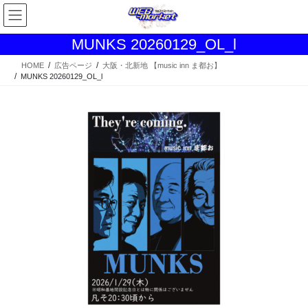
コ
ナ
ン
ビ
テ
ゲ
MUNKS 20260129_OL_l
ン
ー
ツ
シ
HOME
広告ページ
大阪・北新地 【music inn ま都お】
MUNKS 20260129_OL_l
へ
ョ
ス
ン
キ
に
ッ
移
プ
動