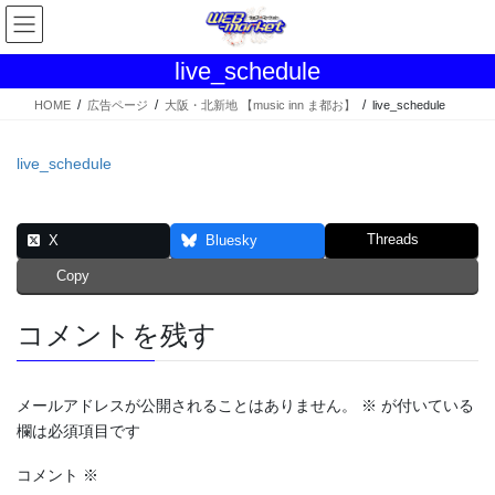
コ
ナ
ン
ビ
テ
ゲ
live_schedule
ン
ー
ツ
シ
HOME
広告ページ
大阪・北新地 【music inn ま都お】
live_schedule
へ
ョ
ス
ン
live_schedule
キ
に
ッ
移
プ
動
Threads
X
Bluesky
Copy
コメントを残す
メールアドレスが公開されることはありません。
※
が付いている
欄は必須項目です
コメント
※