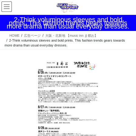
コ
ナ
ン
ビ
テ
ゲ
2-Think voluminous sleeves and bold
prints. This fashion trends gears towards
ン
ー
more drama than usual everyday dresses.
ツ
シ
へ
ョ
HOME
広告ページ
大阪・北新地 【music inn ま都お】
ス
ン
2-Think voluminous sleeves and bold prints. This fashion trends gears towards
more drama than usual everyday dresses.
キ
に
ッ
移
プ
動