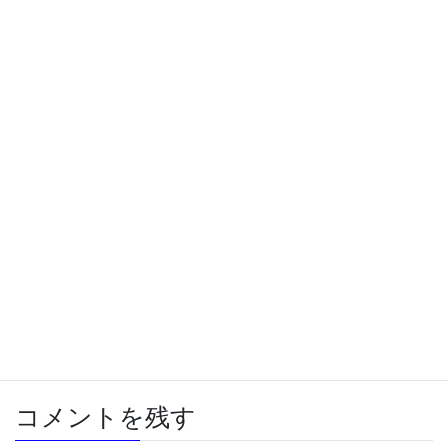
しなくてはいけません。これがなかなか難しいのですが、ウェブ
マーケットの本家のほうのサイトがマルチデバイス対応になって
います。これを参考にしてデザインを考えていきたいとおもって
います。可能な限り、早い時期に新しいウェブマーケットの通販
ページを公開したいと思っています。
開発の経過をブログで報告することがあるかもしれません。
では、また。
参考文献：レスポンシブWebデザイン 山崎大助著 SB Creative
Threads
X
Bluesky
Copy
Computer
、
Wordpress
カテゴリー
コメントを残す