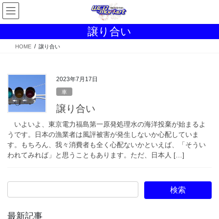
コ
ナ
ン
ビ
テ
ゲ
譲り合い
ン
ー
ツ
シ
HOME
譲り合い
へ
ョ
ス
ン
キ
に
2023年7月17日
ッ
移
車
プ
動
譲り合い
いよいよ、東京電力福島第一原発処理水の海洋投棄が始まるよ
うです。日本の漁業者は風評被害が発生しないか心配していま
す。もちろん、我々消費者も全く心配ないかといえば、「そうい
われてみれば」と思うこともあります。ただ、日本人 […]
最新記事