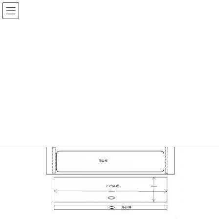
コ
ナ
ン
ビ
テ
ゲ
投稿
ン
ー
ツ
シ
HOME
自宅ポストの修理
20180511-1
へ
ョ
ス
ン
2018年5月11日
/ 最終更新日時 :
2018年5月11日
sinya
キ
に
ッ
移
20180511-1
プ
動