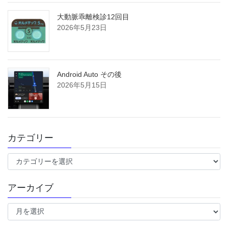
大動脈乖離検診12回目
2026年5月23日
Android Auto その後
2026年5月15日
カテゴリー
カ
テ
ゴ
アーカイブ
リ
ー
ア
ー
カ