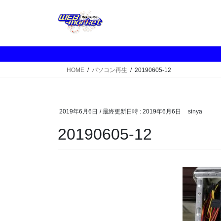
コ
ナ
ン
ビ
テ
ゲ
ン
ー
ツ
シ
へ
ョ
HOME
パソコン再生
20190605-12
ス
ン
キ
に
ッ
移
プ
動
2019年6月6日
/ 最終更新日時 :
2019年6月6日
sinya
20190605-12